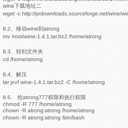
wine下载地址二
wget -c http://prdownloads.sourceforge.net/wine/wi
8.2、移动wine到atrong
mv /root/wine-1.4.1.tar.bz2 /home/atrong
8.3、转到文件夹
cd /home/atrong
8.4、解压
tar jxvf wine-1.4.1.tar.bz2 -C /home/atrong
8.5、 给atrong777权限和执行权限
chmod -R 777 /home/atrong
chown -R atrong:atrong /home/atrong
chown -R atrong:atrong /bin/bash