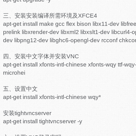
三、安装安装编译所需环境及XFCE4
apt-get install make gcc flex bison libx11-dev libfr
prelink libxrender-dev libxml2 libxslt1-dev libcurl4-
dev libpng12-dev libghc6-opengl-dev rcconf chkcon
四、安装中文字体并安装VNC
apt-get install xfonts-intl-chinese xfonts-wqy ttf-wqy
microhei
五、设置中文
apt-get install xfonts-intl-chinese wqy*
安装tightvncserver
apt-get install tightvncserver -y