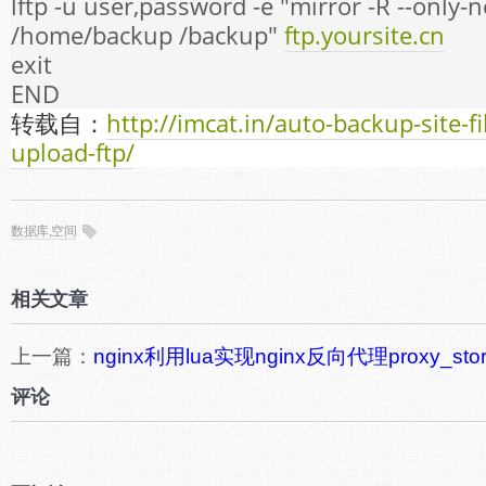
lftp -u user,password -e "mirror -R --only-
/home/backup /backup"
ftp.yoursite.cn
exit
END
转载自：
http://imcat.in/auto-backup-site-f
upload-ftp/
数据库,空间
相关文章
上一篇：
nginx利用lua实现nginx反向代理proxy_
评论