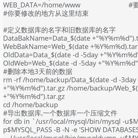
WEB_DATA=/home/www #
#你要修改的地方从这里结束
#定义数据库的名字和旧数据库的名字
DataBakName=Data_$(date +"%Y%m%d").t
WebBakName=Web_$(date +%Y%m%d).tar
OldData=Data_$(date -d -5day +"%Y%m%d")
OldWeb=Web_$(date -d -5day +"%Y%m%d")
#删除本地3天前的数据
rm -rf /home/backup/Data_$(date -d -3day
+"%Y%m%d").tar.gz /home/backup/Web_$(d
+"%Y%m%d").tar.gz
cd /home/backup
#导出数据库,一个数据库一个压缩文件
for db in `/usr/local/mysql/bin/mysql -u
p$MYSQL_PASS -B -N -e 'SHOW DATABASES'
(/usr/local/mysql/bin/mysqldump -u$MY