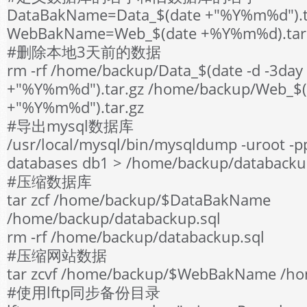
DataBakName=Data_$(date +"%Y%m%d").t
WebBakName=Web_$(date +%Y%m%d).tar
#删除本地3天前的数据
rm -rf /home/backup/Data_$(date -d -3day
+"%Y%m%d").tar.gz /home/backup/Web_$(d
+"%Y%m%d").tar.gz
#导出mysql数据库
/usr/local/mysql/bin/mysqldump -uroot -p
databases db1 > /home/backup/databacku
#压缩数据库
tar zcf /home/backup/$DataBakName
/home/backup/databackup.sql
rm -rf /home/backup/databackup.sql
#压缩网站数据
tar zcvf /home/backup/$WebBakName /h
#使用lftp同步备份目录